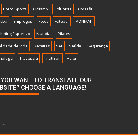
Brero Sports
Ciclismo
Colunista
Crossfit
itiba
Empregos
Fotos
Futebol
IRONMAN
keting Esportivo
Mundial
Pilates
lidade de Vida
Receitas
SAF
Saúde
Segurança
nologia
Travessia
Triathlon
Vôlei
 YOU WANT TO TRANSLATE OUR
BSITE? CHOOSE A LANGUAGE!
mes