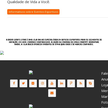
Qualidade de Vida a Você.
Informativos sobre Eventos Esportivos
Fal
Anu
Loja
Mer
Mar
Fot
Fra