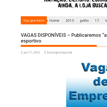
You are here
Home
2015
junho
17
V
VAGAS DISPONÍVEIS – Publicaremos “a
esportivo
jun 17, 2015
brerosportsportal