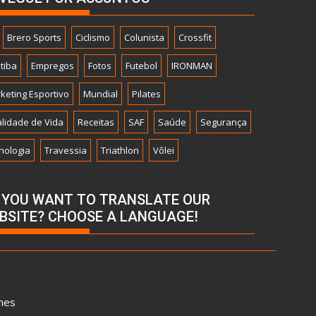
Brero Sports
Ciclismo
Colunista
Crossfit
itiba
Empregos
Fotos
Futebol
IRONMAN
keting Esportivo
Mundial
Pilates
lidade de Vida
Receitas
SAF
Saúde
Segurança
nologia
Travessia
Triathlon
Vôlei
 YOU WANT TO TRANSLATE OUR
BSITE? CHOOSE A LANGUAGE!
mes